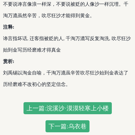
不要说谗言像浪一样深，不要说被贬的人像沙一样沉埋。千
淘万漉虽然辛苦，吹尽狂沙才能得到黄金。
注释:
谗言指坏话, 迁客指被贬的人, 千淘万漉写反复淘洗, 吹尽狂沙
始到金写历经磨难才得真金
赏析:
刘禹锡以淘金自喻，千淘万漉虽辛苦吹尽狂沙始到金表达了
历经磨难不改初心的坚定信念。
上一篇:浣溪沙·漠漠轻寒上小楼
下一篇:乌衣巷