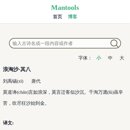
Mantools
首页
博客
字体：
小
中
大
浪淘沙·其八
刘禹锡(xī)
唐代
莫道谗(chán)言如浪深，莫言迁客似沙沉。千淘万漉(lù)虽辛
苦，吹尽狂沙始到金。
译文: