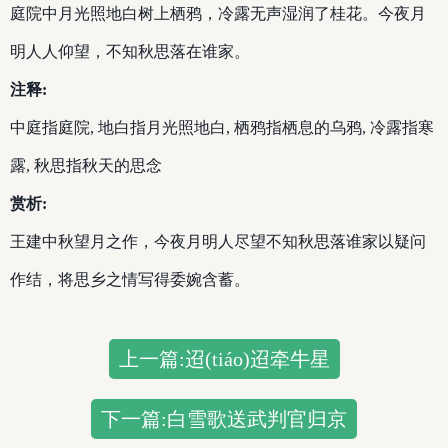
庭院中月光照地白树上栖鸦，冷露无声湿润了桂花。今夜月
明人人仰望，不知秋思落在谁家。
注释:
中庭指庭院, 地白指月光照地白, 栖鸦指栖息的乌鸦, 冷露指寒
露, 秋思指秋天的思念
赏析:
王建中秋望月之作，今夜月明人尽望不知秋思落谁家以疑问
作结，将思乡之情写得委婉含蓄。
上一篇:迢(tiáo)迢牵牛星
下一篇:白雪歌送武判官归京