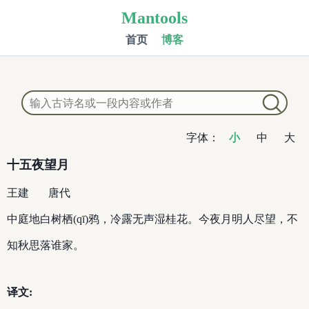
Mantools
首页
博客
字体：
小
中
大
十五夜望月
王建
唐代
中庭地白树栖(qī)鸦，冷露无声湿桂花。今夜月明人尽望，不
知秋思落谁家。
译文: