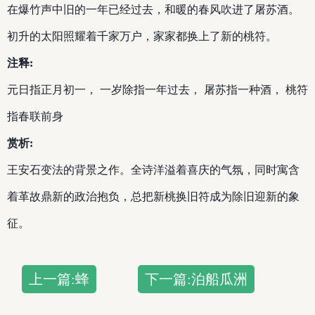
在爆竹声中旧的一年已经过去，和暖的春风吹进了屠苏酒。
初升的太阳照耀着千家万户，家家都换上了新的桃符。
注释:
元日指正月初一， 一岁除指一年过去， 屠苏指一种酒， 桃符
指春联前身
赏析:
王安石变法的背景之作。全诗洋溢着喜庆的气氛，同时寓含
着革故鼎新的政治抱负，总把新桃换旧符成为除旧迎新的象
征。
上一篇:蜂
下一篇:泊船瓜洲