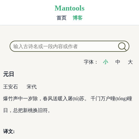
Mantools
首页
博客
字体：
小
中
大
元日
王安石
宋代
爆竹声中一岁除，春风送暖入屠(tú)苏。 千门万户曈(tóng)曈
日，总把新桃换旧符。
译文: