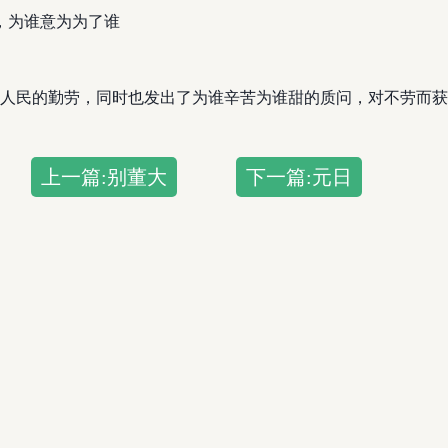
，为谁意为为了谁
人民的勤劳，同时也发出了为谁辛苦为谁甜的质问，对不劳而获
上一篇:别董大
下一篇:元日