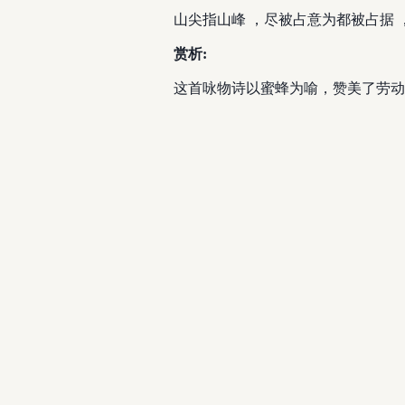
山尖指山峰 ，尽被占意为都被占据 
赏析:
这首咏物诗以蜜蜂为喻，赞美了劳动