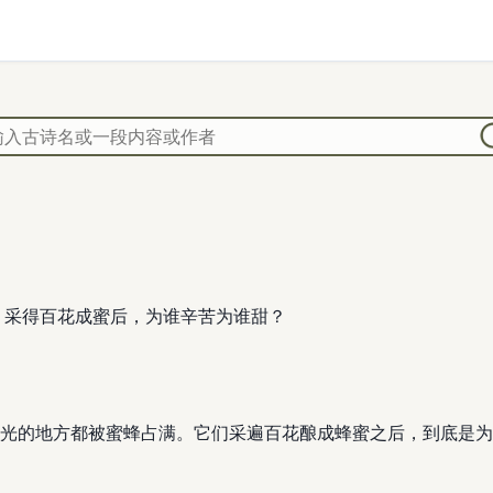
 采得百花成蜜后，为谁辛苦为谁甜？
光的地方都被蜜蜂占满。它们采遍百花酿成蜂蜜之后，到底是为