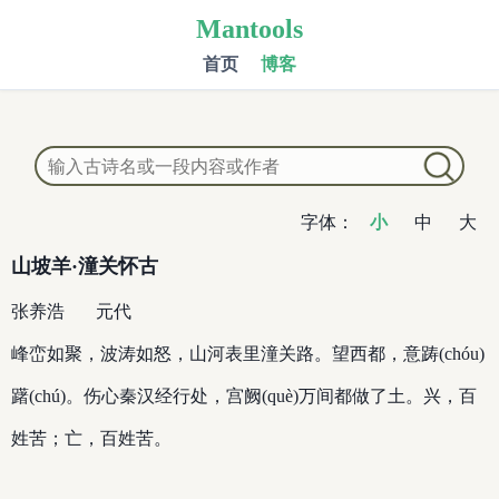
Mantools
首页
博客
字体：
小
中
大
山坡羊·潼关怀古
张养浩
元代
峰峦如聚，波涛如怒，山河表里潼关路。望西都，意踌(chóu)
躇(chú)。伤心秦汉经行处，宫阙(què)万间都做了土。兴，百
姓苦；亡，百姓苦。