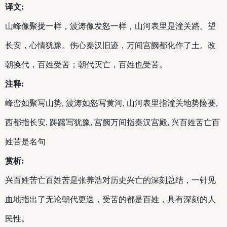
译文:
山峰像聚拢一样，波涛像发怒一样，山河表里是潼关路。望
长安，心情犹豫。伤心秦汉旧迹，万间宫阙都化作了土。改
朝换代，百姓受苦；朝代灭亡，百姓也受苦。
注释:
峰峦如聚写山势, 波涛如怒写黄河, 山河表里指潼关地势险要,
西都指长安, 踌躇写犹豫, 宫阙万间指秦汉宫殿, 兴百姓苦亡百
姓苦是名句
赏析:
兴百姓苦亡百姓苦是张养浩对历史兴亡的深刻总结，一针见
血地指出了无论朝代更迭，受苦的都是百姓，具有深刻的人
民性。