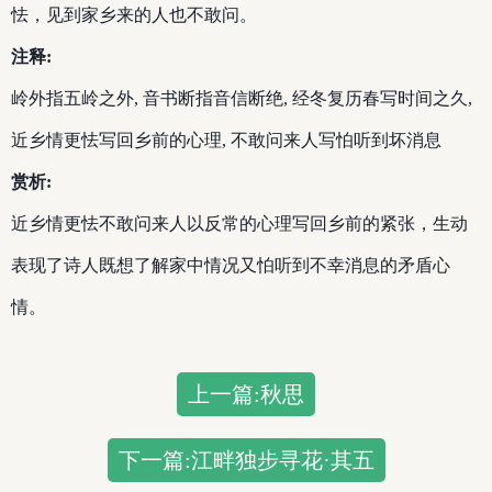
怯，见到家乡来的人也不敢问。
注释:
岭外指五岭之外, 音书断指音信断绝, 经冬复历春写时间之久,
近乡情更怯写回乡前的心理, 不敢问来人写怕听到坏消息
赏析:
近乡情更怯不敢问来人以反常的心理写回乡前的紧张，生动
表现了诗人既想了解家中情况又怕听到不幸消息的矛盾心
情。
上一篇:秋思
下一篇:江畔独步寻花·其五