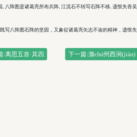
国, 八阵图是诸葛亮所布兵阵, 江流石不转写石阵不移, 遗恨失
既写八阵图石阵的坚固，又象征诸葛亮矢志不渝的精神，遗恨失
篇:离思五首·其四
下一篇:滁chú州西涧(jiàn)