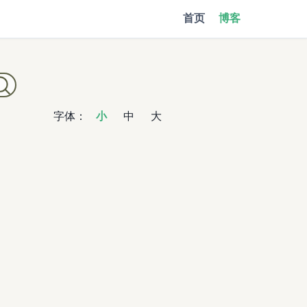
首页
博客
字体：
小
中
大