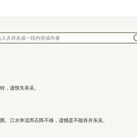
转，遗恨失吞吴。
图。江水奔流而石阵不移，遗憾是不能吞并东吴。