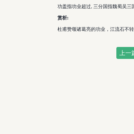
功盖指功业超过, 三分国指魏蜀吴三
赏析:
杜甫赞颂诸葛亮的功业，江流石不转
上一