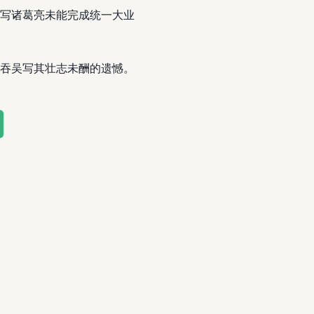
吞吴写诸葛亮未能完成统一大业
吞吴写其壮志未酬的遗憾。