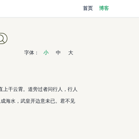
首页
博客
字体：
小
中
大
声直上干云霄。道旁过者问行人，行人
血成海水，武皇开边意未已。君不见