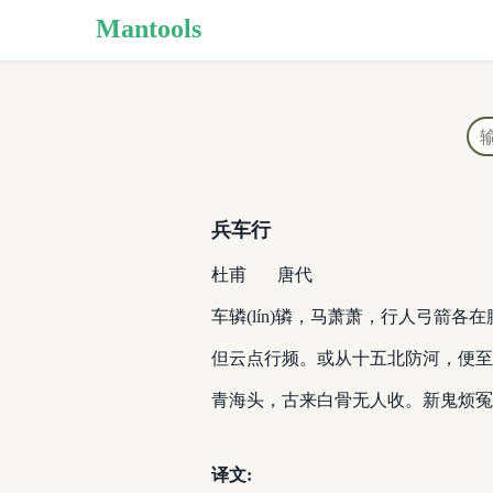
Mantools
兵车行
杜甫
唐代
车辚(lín)辚，马萧萧，行人弓
但云点行频。或从十五北防河，便至
青海头，古来白骨无人收。新鬼烦冤旧
译文: