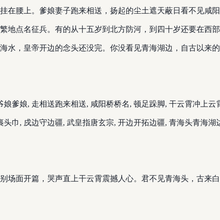
挂在腰上。爹娘妻子跑来相送，扬起的尘土遮天蔽日看不见咸阳
繁地点名征兵。有的从十五岁到北方防河，到四十岁还要在西部
海水，皇帝开边的念头还没完。你没看见青海湖边，自古以来的
 爷娘爹娘, 走相送跑来相送, 咸阳桥桥名, 顿足跺脚, 干云霄冲上
给裹头巾, 戍边守边疆, 武皇指唐玄宗, 开边开拓边疆, 青海头青海
别场面开篇，哭声直上干云霄震撼人心。君不见青海头，古来白