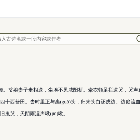
箭各在腰。爷娘妻子走相送，尘埃不见咸阳桥。牵衣顿足拦道哭，哭
四十西营田。去时里正与裹(guǒ)头，归来头白还戍边。边庭流
鬼哭，天阴雨湿声啾(jiū)啾。