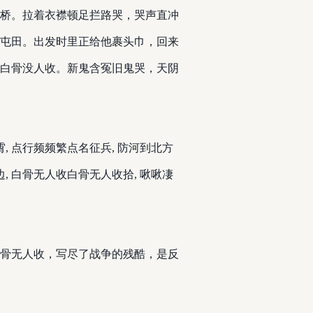
桥。拉着衣襟顿足拦路哭，哭声直冲
屯田。出发时里正给他裹头巾，回来
白骨没人收。新鬼含冤旧鬼哭，天阴
云霄, 点行频频繁点名征兵, 防河到北方
湖边, 白骨无人收白骨无人收拾, 啾啾凄
骨无人收，写尽了战争的残酷，是反