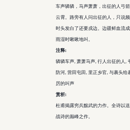
车声辚辚，马声萧萧，出征的人弓箭
云霄。路旁有人问出征的人，只说频
时头发白了还要戍边。边疆鲜血流成
雨湿时啾啾地叫。
注释:
辚辚车声, 萧萧马声, 行人出征的人,
防河, 营田屯田, 里正乡官, 与裹头
厉的叫声
赏析:
杜甫揭露穷兵黩武的力作。全诗以送
战诗的巅峰之作。