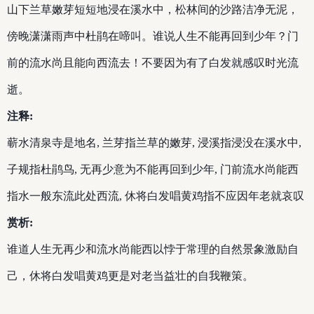
山下兰草嫩芽短短地浸在溪水中，松林间的沙路洁净无泥，
傍晚潇潇雨声中杜鹃在啼叫。谁说人生不能再回到少年？门
前的流水尚且能向西流去！不要因为有了白发就感叹时光流
逝。
注释:
蕲水清泉寺是地名, 兰芽指兰草的嫩芽, 浸溪指浸没在溪水中,
子规指杜鹃鸟, 无再少意为不能再回到少年, 门前流水尚能西
指水一般东流此处西流, 休将白发唱黄鸡指不应因年老就哀叹
赏析:
谁道人生无再少和流水尚能西以悖于常理的自然景象激励自
己，休将白发唱黄鸡更是对老当益壮的自我鞭策。