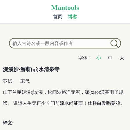
Mantools
首页
博客
字体：
小
中
大
浣溪沙·游蕲(qí)水清泉寺
苏轼
宋代
山下兰芽短浸(jìn)溪，松间沙路净无泥，潇(xiāo)潇暮雨子规
啼。 谁道人生无再少？门前流水尚能西！休将白发唱黄鸡。
译文: