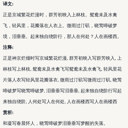
译文:
正是京城繁花烂漫时，群芳初映入上林枝。鸳鸯未及水禽
飞，轻风里，花瓣落在人衣上。微雨过汀矶，晓莺啼破梦
境，泪垂垂。起来独自绕阶行，那人在何处？人在画楼西。
注释:
正是神京烂熳时写京城繁花烂漫, 群芳初映入写群芳映入, 上
林枝写上林枝, 鸳鸯未及水禽飞写鸳鸯未及水禽飞, 轻风里花
片落人衣写轻风里花瓣落衣, 微雨过汀矶写微雨过汀矶, 晓莺
啼破梦写晓莺啼破梦, 泪垂垂写泪垂垂, 起来独自绕阶行写起
来独自绕阶, 人何处写人在何处, 人在画楼西写人在画楼西
赏析:
和凝写春晨怀人，晓莺啼破梦泪垂垂写梦醒的失落。