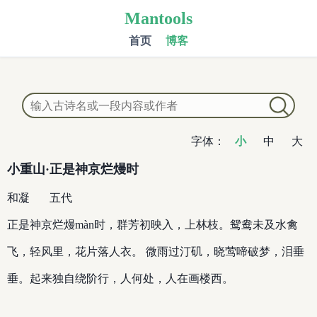
Mantools
首页
博客
字体：
小
中
大
小重山·正是神京烂熳时
和凝
五代
正是神京烂熳màn时，群芳初映入，上林枝。鸳鸯未及水禽
飞，轻风里，花片落人衣。 微雨过汀矶，晓莺啼破梦，泪垂
垂。起来独自绕阶行，人何处，人在画楼西。