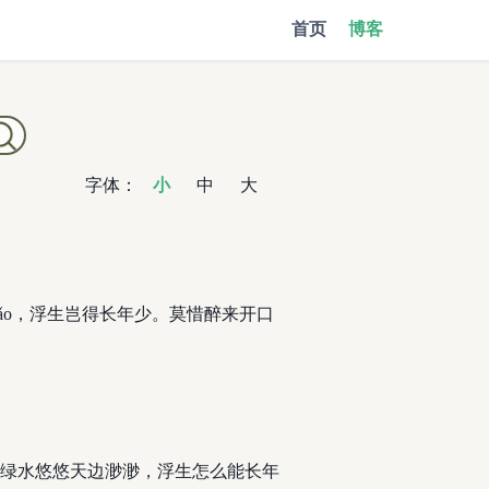
首页
博客
字体：
小
中
大
ǎo，浮生岂得长年少。莫惜醉来开口
绿水悠悠天边渺渺，浮生怎么能长年