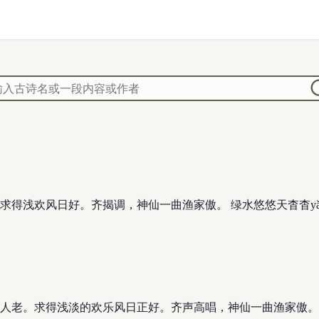
求得浅欢风日好。齐揭调，神仙一曲渔家傲。 绿水悠悠天杳杳y
人老。求得浅淡的欢乐风日正好。齐声高唱，神仙一曲渔家傲。