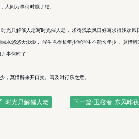
，人间万事何时能了结。
 时光只解催人老写时光催人老， 求得浅欢风日好写求得浅欢风日
写绿水悠悠天渺渺， 浮生岂得长年少写浮生不能长年少， 莫惜醉
间万事何时了
少，莫惜醉来开口笑。写及时行乐之意。
子·时光只解催人老
下一篇:玉楼春·东风昨