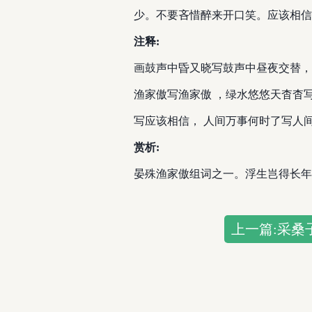
少。不要吝惜醉来开口笑。应该相信
注释:
画鼓声中昏又晓写鼓声中昼夜交替，
渔家傲写渔家傲 ，绿水悠悠天杳杳
写应该相信， 人间万事何时了写人
赏析:
晏殊渔家傲组词之一。浮生岂得长年
上一篇:采桑