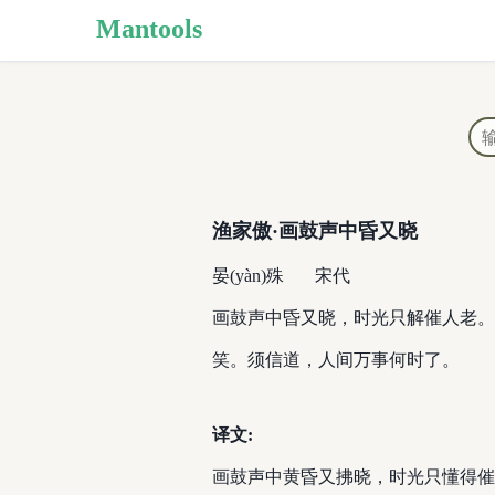
Mantools
渔家傲·画鼓声中昏又晓
晏(yàn)殊
宋代
画鼓声中昏又晓，时光只解催人老。
笑。须信道，人间万事何时了。
译文:
画鼓声中黄昏又拂晓，时光只懂得催