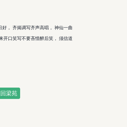
好， 齐揭调写齐声高唱， 神仙一曲
来开口笑写不要吝惜醉后笑， 须信道
夜回梁苑