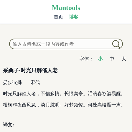
Mantools
首页
博客
字体：
小
中
大
采桑子·时光只解催人老
晏(yàn)殊
宋代
时光只解催人老，不信多情。长恨离亭。泪滴春衫酒易醒。
梧桐昨夜西风急，淡月胧明。好梦频惊。何处高楼雁一声。
译文: