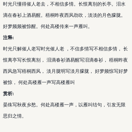
时光只懂得催人老去，不相信多情。长恨离别的长亭。泪水
滴在春衫上酒易醒。梧桐昨夜西风劲吹，淡淡的月色朦胧。
好梦频频被惊醒。何处高楼传来一声雁叫。
注释:
时光只解催人老写时光催人老 ，不信多情写不相信多情， 长
恨离亭写长恨离别， 泪滴春衫酒易醒写泪滴春衫， 梧桐昨夜
西风急写梧桐西风， 淡月胧明写淡月朦胧， 好梦频惊写好梦
被惊， 何处高楼雁一声写高楼雁叫
赏析:
晏殊写秋夜乡愁。何处高楼雁一声，以雁叫结句，引发无限
思归之情。