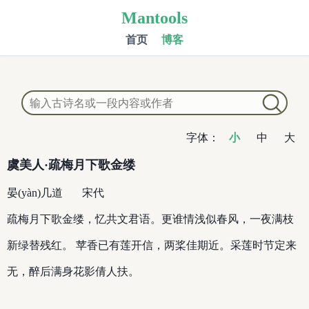
Mantools
首页
博客
字体：
小
中
大
虞美人·疏梅月下歌金缕
晏(yàn)几道
宋代
疏梅月下歌金缕，忆共文君语。更谁情浅似春风，一夜满枝
新绿替残红。 苹香已有莲开信，两桨佳期近。采莲时节定来
无，醉后满身花影倩人扶。