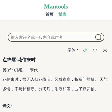
Mantools
首页
博客
字体：
小
中
大
点绛唇·花信来时
晏(yàn)几道
宋代
花信来时，恨无人似花依旧。又成春瘦，折断门前柳。 天与
多情，不与长相守。分飞后，泪痕和酒，占了双罗袖。
译文: