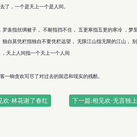
去了，一个是天上一个是人间。
，罗衾指丝绸被子， 不耐指挡不住， 五更寒指五更的寒冷 ，
， 独自莫凭栏指独自不要凭栏远望， 无限江山指无限的江山， 
 ，天上人间指一个天上一个人间
客一晌贪欢写尽了对过去的留恋和现实的残酷。
见欢·林花谢了春红
下一篇:相见欢·无言独