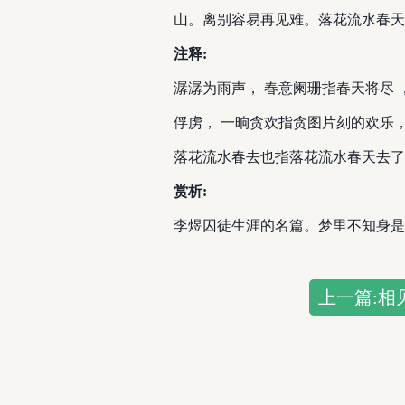
山。离别容易再见难。落花流水春天
注释:
潺潺为雨声， 春意阑珊指春天将尽 
俘虏， 一晌贪欢指贪图片刻的欢乐
落花流水春去也指落花流水春天去了
赏析:
李煜囚徒生涯的名篇。梦里不知身是
上一篇:相