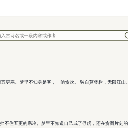
不耐五更寒。梦里不知身是客，一晌贪欢。 独自莫凭栏，无限江
挡不住五更的寒冷。梦里不知道自己成了俘虏，还在贪图片刻的