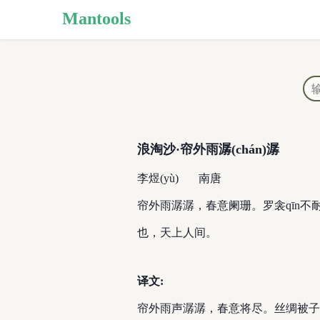
Mantools
浪淘沙·帘外雨潺(chán)潺
李煜(yù)
南唐
帘外雨潺潺，春意阑珊。罗衾qīn
也，天上人间。
译文:
帘外雨声潺潺，春意将尽。丝绸被子