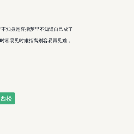
梦里不知身是客指梦里不知道自己成了
别时容易见时难指离别容易再见难，
上西楼