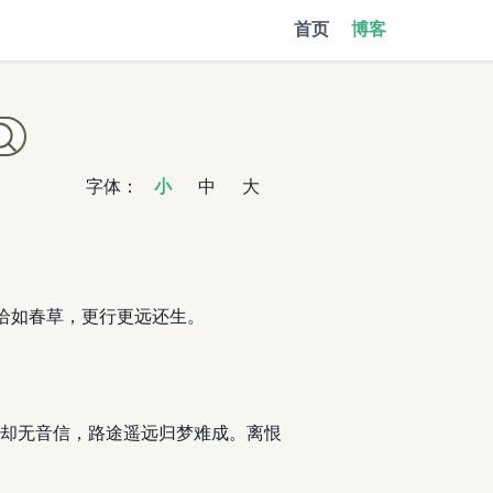
首页
博客
字体：
小
中
大
恨恰如春草，更行更远还生。
却无音信，路途遥远归梦难成。离恨