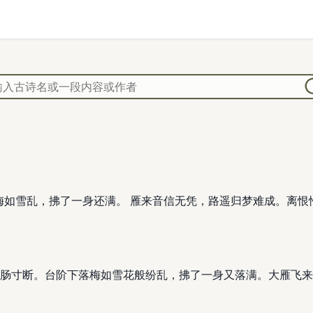
下落梅如雪乱，拂了一身还满。 雁来音信无凭，路遥归梦难成。离
肠寸断。台阶下落梅如雪花般纷乱，拂了一身又落满。大雁飞来