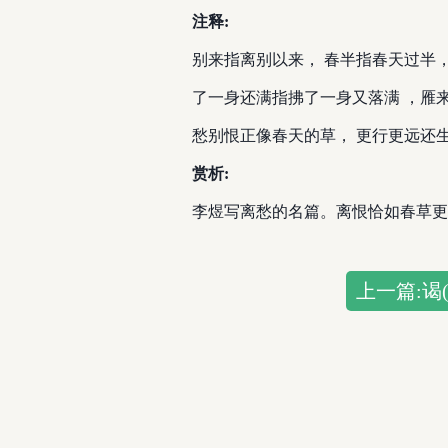
注释:
别来指离别以来， 春半指春天过半，
了一身还满指拂了一身又落满 ，雁
愁别恨正像春天的草， 更行更远还
赏析:
李煜写离愁的名篇。离恨恰如春草更
上一篇:谒(