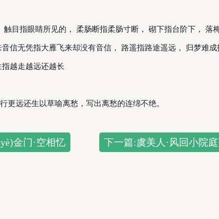
 触目指眼睛所见的， 柔肠断指柔肠寸断， 砌下指台阶下， 落
来音信无凭指大雁飞来却没有音信， 路遥指路途遥远， 归梦难成
生指越走越远还越长
行更远还生以草喻离愁，写出离愁的连绵不绝。
yè)金门·空相忆
下一篇:虞美人·风回小院