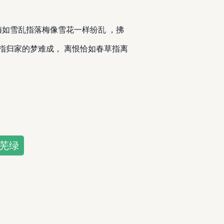
梅如雪乱指落梅像雪花一样纷乱 ，拂
指归家的梦难成， 离恨恰如春草指离
庭芜绿