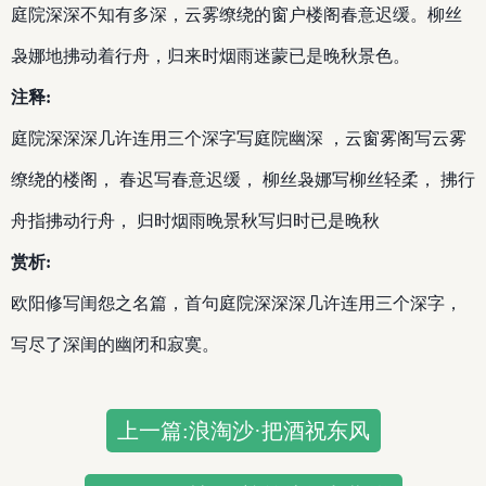
庭院深深不知有多深，云雾缭绕的窗户楼阁春意迟缓。柳丝
袅娜地拂动着行舟，归来时烟雨迷蒙已是晚秋景色。
注释:
庭院深深深几许连用三个深字写庭院幽深 ，云窗雾阁写云雾
缭绕的楼阁， 春迟写春意迟缓， 柳丝袅娜写柳丝轻柔， 拂行
舟指拂动行舟， 归时烟雨晚景秋写归时已是晚秋
赏析:
欧阳修写闺怨之名篇，首句庭院深深深几许连用三个深字，
写尽了深闺的幽闭和寂寞。
上一篇:浪淘沙·把酒祝东风