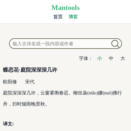
Mantools
首页
博客
字体：
小
中
大
蝶恋花·庭院深深深几许
欧阳修
宋代
庭院深深深几许，云窗雾阁春迟。柳丝袅(niǎo)娜(nuó)拂行
舟，归时烟雨晚景秋。
译文: