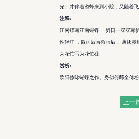
光。才伴着游蜂来到小院，又随着飞
注释:
江南蝶写江南蝴蝶 ，斜日一双双写
性轻狂 ，微雨后写微雨后， 薄翅腻
为花忙写为花忙碌
赏析:
欧阳修咏蝴蝶之作。身似何郎全傅粉
上一