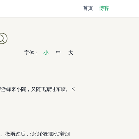
首页
博客
字体：
小
中
大
伴游蜂来小院，又随飞絮过东墙。长
放。微雨过后，薄薄的翅膀沾着烟