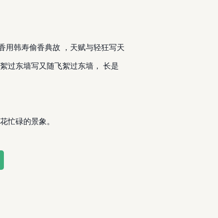
香用韩寿偷香典故 ，天赋与轻狂写天
飞絮过东墙写又随飞絮过东墙， 长是
花忙碌的景象。