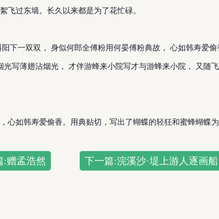
絮飞过东墙。长久以来都是为了花忙碌。
斜阳下一双双， 身似何郎全傅粉用何晏傅粉典故， 心如韩寿爱偷
烟光写薄翅沾烟光， 才伴游蜂来小院写才与游蜂来小院， 又随
，心如韩寿爱偷香。用典贴切，写出了蝴蝶的轻狂和蜜蜂蝴蝶为
篇:赠孟浩然
下一篇:浣溪沙·堤上游人逐画船