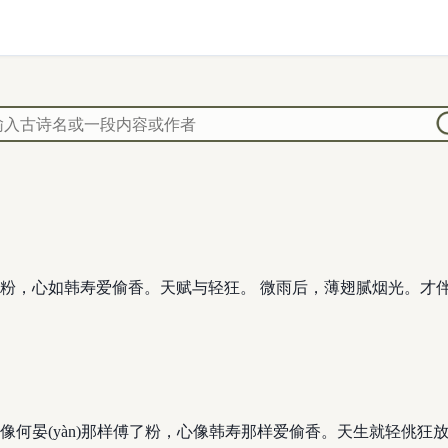
粉，心如韩寿爱偷香。天赋与轻狂。 微雨后，薄翅腻烟光。才
像何晏(yàn)那样傅了粉，心像韩寿那样爱偷香。天生就轻佻狂