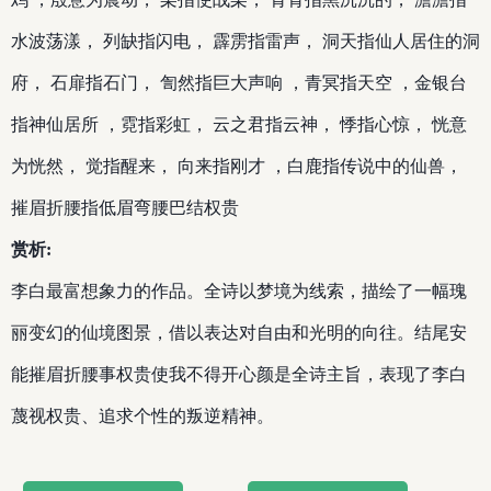
水波荡漾， 列缺指闪电， 霹雳指雷声， 洞天指仙人居住的洞
府， 石扉指石门， 訇然指巨大声响 ，青冥指天空 ，金银台
指神仙居所 ，霓指彩虹， 云之君指云神， 悸指心惊， 恍意
为恍然， 觉指醒来， 向来指刚才 ，白鹿指传说中的仙兽，
摧眉折腰指低眉弯腰巴结权贵
赏析:
李白最富想象力的作品。全诗以梦境为线索，描绘了一幅瑰
丽变幻的仙境图景，借以表达对自由和光明的向往。结尾安
能摧眉折腰事权贵使我不得开心颜是全诗主旨，表现了李白
蔑视权贵、追求个性的叛逆精神。