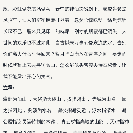
殿。彩虹做衣裳风做马，云中的神仙纷纷飘下。老虎弹瑟鸾
凤拉车，仙人们密密麻麻排列着。忽然心惊魄动，猛然惊醒
长叹不已。醒来只见床上的枕席，刚才的烟霞都已消失。人
世间的欢乐也不过如此，自古以来万事都像东流的水。告别
你们离去什么时候回来？暂且把白鹿放在青崖之间，要走的
时候就骑上它去寻访名山。怎么能低头弯腰去侍奉权贵，让
我不能露出开心的笑容。
注释:
瀛洲为仙山 ，天姥指天姥山 ，拔指超出， 赤城为山名， 因
之指因此， 剡溪为水名， 谢公指谢灵运 ，渌水指清水， 谢
公屐指谢灵运特制的木鞋， 青云梯指高峻的山路 ，天鸡指神
鸡 ，殷意为震动， 栗指使战栗， 青青指黑沉沉的， 澹澹指