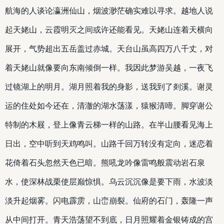
航海的人谈论瀛洲仙山，烟波渺茫确实难以寻求。越地人说
起天姥山，云霞明灭之间或许还能看见。天姥山连着天横向
展开，气势超出五岳盖过赤城。天台山虽高四万八千丈，对
着天姥山就像要向东南倾倒一样。我因此梦游吴越，一夜飞
过镜湖上的明月。湖月照着我的身影，送我到了剡溪。谢灵
运的住处如今还在，清澈的湖水荡漾，猿猴清啼。脚穿谢公
特制的木屐，登上像青云梯一样的山路。在半山腰看见海上
日出，空中听到天鸡鸣叫。山路千回万转没有定向，迷恋着
花倚着石头忽然天色已暗。熊吼龙吟像雷鸣般震动岩石泉
水，使深林战栗使层巅惊惧。乌云沉沉像是要下雨，水波淡
淡升起烟雾。闪电霹雳，山峦崩裂。仙府的石门，轰隆一声
从中间打开。青天浩荡望不到底，日月照耀着金银铸成的宫