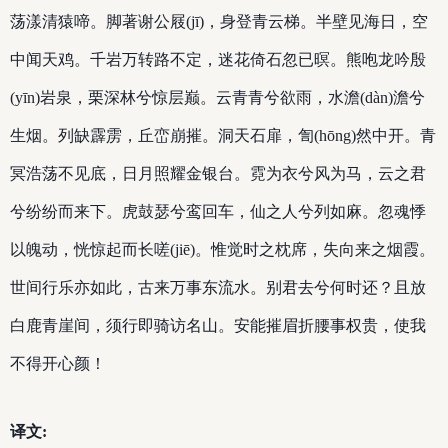
荡漾清猿啼。脚著谢公屐(jī)，身登青云梯。半壁见海日，空
中闻天鸡。千岩万转路不定，迷花倚石忽已暝。熊咆龙吟殷
(yīn)岩泉，栗深林兮惊层巅。云青青兮欲雨，水澹(dàn)澹兮
生烟。列缺霹雳，丘峦崩摧。洞天石扉，訇(hōng)然中开。青
冥浩荡不见底，日月照耀金银台。霓为衣兮风为马，云之君
兮纷纷而来下。虎鼓瑟兮鸾回车，仙之人兮列如麻。忽魂悸
以魄动，恍惊起而长嗟(jiē)。惟觉时之枕席，失向来之烟霞。
世间行乐亦如此，古来万事东流水。别君去兮何时还？且放
白鹿青崖间，须行即骑访名山。安能摧眉折腰事权贵，使我
不得开心颜！
译文: