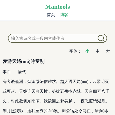
Mantools
首页
博客
字体：
小
中
大
梦游天姥(mǔ)吟留别
李白
唐代
海客谈瀛洲，烟涛微茫信难求。越人语天姥(mǔ)，云霞明灭
或可睹。天姥连天向天横，势拔五岳掩赤城。天台四万八千
丈，对此欲倒东南倾。我欲因之梦吴越，一夜飞度镜湖月。
湖月照我影，送我至剡(shàn)溪。谢公宿处今尚在，渌(lù)水