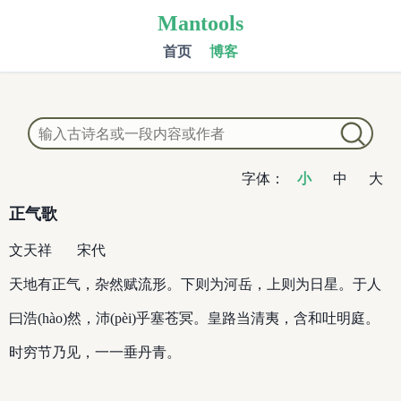
Mantools
首页
博客
字体：
小
中
大
正气歌
文天祥
宋代
天地有正气，杂然赋流形。下则为河岳，上则为日星。于人
曰浩(hào)然，沛(pèi)乎塞苍冥。皇路当清夷，含和吐明庭。
时穷节乃见，一一垂丹青。