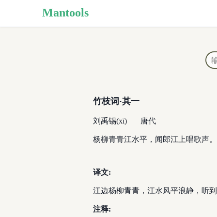
Mantools
竹枝词·其一
刘禹锡(xī)
唐代
杨柳青青江水平，闻郎江上唱歌声。
译文:
江边杨柳青青，江水风平浪静，听到
注释: