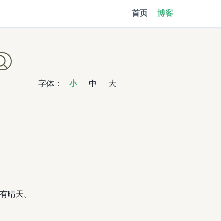
首页
博客
字体：
小
中
大
有晴天。