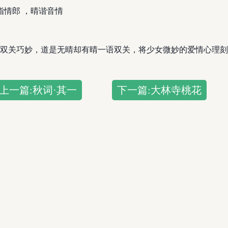
指情郎 ，晴谐音情
双关巧妙，道是无晴却有晴一语双关，将少女微妙的爱情心理刻
上一篇:秋词·其一
下一篇:大林寺桃花