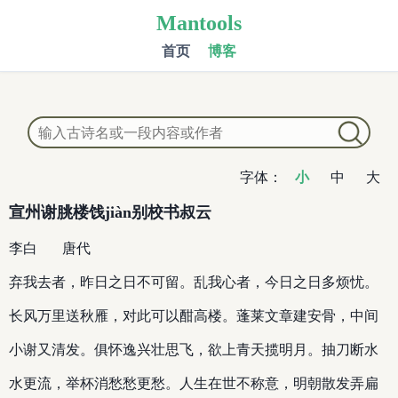
Mantools
首页
博客
字体：
小
中
大
宣州谢朓楼饯jiàn别校书叔云
李白
唐代
弃我去者，昨日之日不可留。乱我心者，今日之日多烦忧。
长风万里送秋雁，对此可以酣高楼。蓬莱文章建安骨，中间
小谢又清发。俱怀逸兴壮思飞，欲上青天揽明月。抽刀断水
水更流，举杯消愁愁更愁。人生在世不称意，明朝散发弄扁