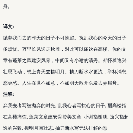
舟。
译文:
抛弃我而去的昨天的日子不可挽留。扰乱我心的今天的日子
多烦忧。万里长风送走秋雁，对此可以痛饮在高楼。你的文
章有蓬莱之风建安风骨，中间又有小谢的清秀。都怀着逸兴
壮思飞动，想上青天去揽明月。抽刀断水水更流，举杯消愁
愁更愁。人生在世不如意，不如明天散开头发去弄扁舟。
注释:
弃我去者写被抛弃的时光, 乱我心者写扰心的日子, 酣高楼指
在高楼痛饮, 蓬莱文章建安骨赞美文章, 小谢指谢朓, 逸兴指超
逸的兴致, 揽明月写壮志, 抽刀断水写无法排解的愁