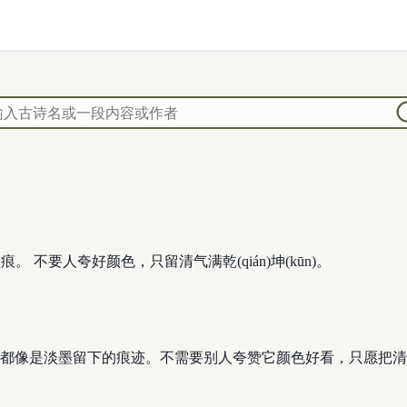
。 不要人夸好颜色，只留清气满乾(qián)坤(kūn)。
都像是淡墨留下的痕迹。不需要别人夸赞它颜色好看，只愿把清