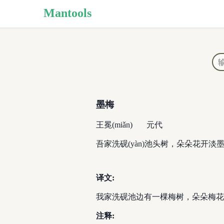
Mantools
墨梅
王冕(miǎn)
元代
吾家洗砚(yàn)池头树，朵朵花开淡墨痕
译文:
我家洗砚池边有一棵梅树，朵朵梅花
注释: