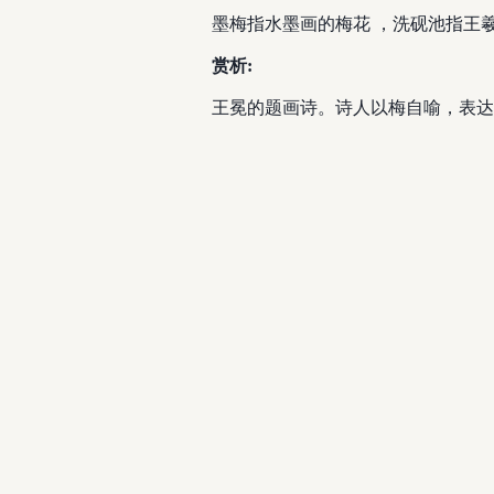
墨梅指水墨画的梅花 ，洗砚池指王
赏析:
王冕的题画诗。诗人以梅自喻，表达