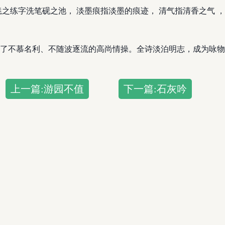
羲之练字洗笔砚之池， 淡墨痕指淡墨的痕迹， 清气指清香之气 
了不慕名利、不随波逐流的高尚情操。全诗淡泊明志，成为咏物
上一篇:游园不值
下一篇:石灰吟