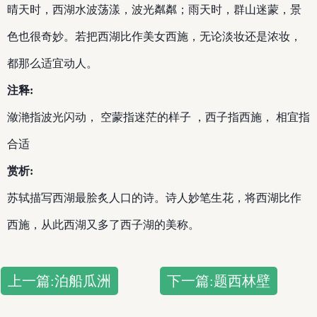
晴天时，西湖水波荡漾，波光粼粼；雨天时，群山迷蒙，景
色也很奇妙。若把西湖比作美女西施，无论淡妆还是浓妆，
都那么适宜动人。
注释:
潋滟指波光闪动， 空蒙指迷茫的样子 ，西子指西施， 相宜指
合适
赏析:
苏轼描写西湖最脍炙人口的诗。诗人妙笔生花，将西湖比作
西施，从此西湖又多了西子湖的美称。
上一篇:泊船瓜洲
下一篇:题西林壁