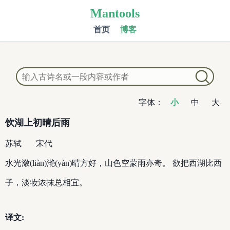
Mantools
首页
博客
字体：
小
中
大
饮湖上初晴后雨
苏轼
宋代
水光潋(liàn)滟(yàn)晴方好，山色空蒙雨亦奇。 欲把西湖比西
子，淡妆浓抹总相宜。
译文: