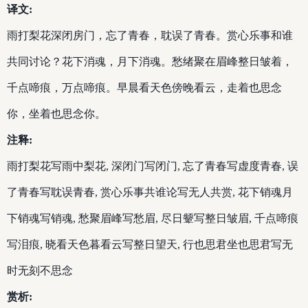
译文:
雨打梨花深闭房门，忘了青春，耽误了青春。赏心乐事和谁
共同讨论？花下消魂，月下消魂。愁绪聚在眉峰整日皱着，
千点啼痕，万点啼痕。早晨看天色傍晚看云，走着也思念
你，坐着也思念你。
注释:
雨打梨花写雨中梨花, 深闭门写闭门, 忘了青春写虚度青春, 误
了青春写耽误青春, 赏心乐事共谁论写无人共赏, 花下销魂月
下销魂写销魂, 愁聚眉峰写愁眉, 尽日颦写整日皱眉, 千点啼痕
写泪痕, 晓看天色暮看云写整日望天, 行也思君坐也思君写无
时无刻不思念
赏析: