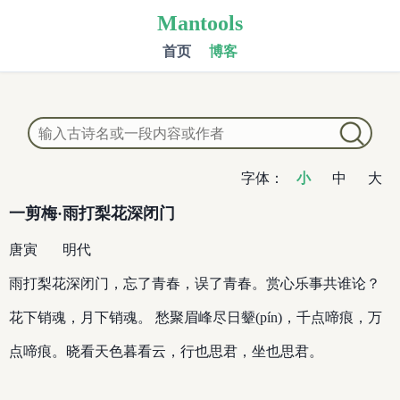
Mantools
首页
博客
字体：
小
中
大
一剪梅·雨打梨花深闭门
唐寅
明代
雨打梨花深闭门，忘了青春，误了青春。赏心乐事共谁论？
花下销魂，月下销魂。 愁聚眉峰尽日颦(pín)，千点啼痕，万
点啼痕。晓看天色暮看云，行也思君，坐也思君。