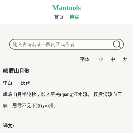
Mantools
首页
博客
字体：
小
中
大
峨眉山月歌
李白
唐代
峨眉山月半轮秋，影入平羌(qiāng)江水流。 夜发清溪向三
峡，思君不见下渝(yú)州。
译文: