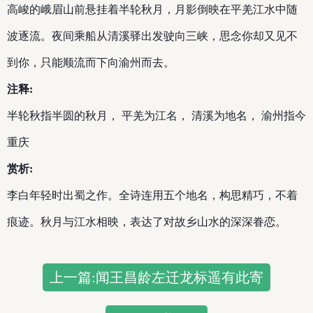
高峻的峨眉山前悬挂着半轮秋月，月影倒映在平羌江水中随
波逐流。夜间乘船从清溪驿出发驶向三峡，思念你却又见不
到你，只能顺流而下向渝州而去。
注释:
半轮秋指半圆的秋月， 平羌为江名， 清溪为地名， 渝州指今
重庆
赏析:
李白年轻时出蜀之作。全诗连用五个地名，构思精巧，不着
痕迹。秋月与江水相映，表达了对故乡山水的深深眷恋。
上一篇:闻王昌龄左迁龙标遥有此寄