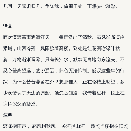
几回、天际识归舟。争知我，倚阑干处，正恁(nèn)凝愁。
译文:
面对潇潇暮雨洒满江天，一番雨洗出了清秋。霜风渐渐凄冷
紧峭，山河冷落，残阳照着高楼。到处是红花凋谢绿叶枯
萎，万物渐渐凋零。只有长江水，默默无言地向东流去。不
忍心登高望远，故乡遥远，归心无法抑制。感叹这些年的行
踪，为什么苦苦滞留在外？想那佳人，正在妆楼上凝望，多
少次错认了天边的归船。她怎么知道，我倚着栏杆，也正在
这样深深的凝愁。
注释:
潇潇指雨声， 霜风指秋风， 关河指山河， 残照当楼指夕阳照