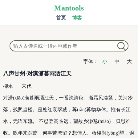
Mantools
首页
博客
字体：
小
中
大
八声甘州·对潇潇暮雨洒江天
柳永
宋代
对潇(xiāo)潇暮雨洒江天，一番洗清秋。渐霜风凄紧，关河冷
落，残照当楼。是处红衰翠减，苒(rǎn)苒物华休。惟有长江
水，无语东流。 不忍登高临远，望故乡渺邈(miǎo)，归思难
收。叹年来踪迹，何事苦淹留？想佳人、妆楼颙(yóng)望，误