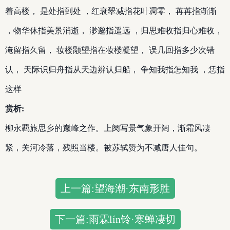
着高楼， 是处指到处 ，红衰翠减指花叶凋零， 苒苒指渐渐
，物华休指美景消逝， 渺邈指遥远 ，归思难收指归心难收，
淹留指久留， 妆楼颙望指在妆楼凝望， 误几回指多少次错
认， 天际识归舟指从天边辨认归船， 争知我指怎知我 ，恁指
这样
赏析:
柳永羁旅思乡的巅峰之作。上阕写景气象开阔，渐霜风凄
紧，关河冷落，残照当楼。被苏轼赞为不减唐人佳句。
上一篇:望海潮·东南形胜
下一篇:雨霖lín铃·寒蝉凄切