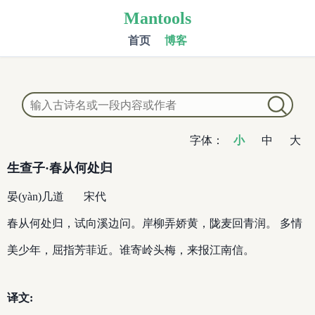
Mantools
首页
博客
字体：
小
中
大
生查子·春从何处归
晏(yàn)几道
宋代
春从何处归，试向溪边问。岸柳弄娇黄，陇麦回青润。 多情
美少年，屈指芳菲近。谁寄岭头梅，来报江南信。
译文: