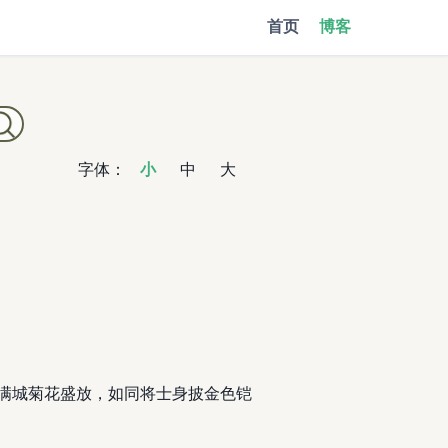
首页
博客
字体：
小
中
大
 满城菊花盛放，如同将士身披金色铠