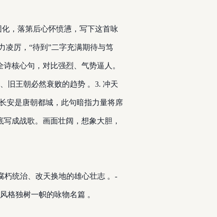
固化，落第后心怀愤懑，写下这首咏
力凌厉，“待到”二字充满期待与笃
杀 全诗核心句，对比强烈、气势逼人。
必然衰败的趋势 。 ​ 3. 冲天
。长安是唐朝都城，此句暗指力量将席
诗彻底写成战歌。画面壮阔，想象大胆，
治、改天换地的雄心壮志 。 ​ -
风格独树一帜的咏物名篇 。