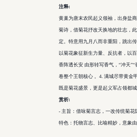
注释:
黄巢为唐末农民起义领袖，出身盐商
菊诗，借菊花抒改天换地的壮志，此诗
定。特意用九月八而非重阳，跳出传统
以菊花象征新生力量、反抗者，以百花
香阵透长安 由形转写香气，“冲天”
卷整个王朝核心 。 ​ 4. 满城
既是菊花盛景，更是起义军占领都城
赏析:
- 主旨：借咏菊言志，一改传统菊花
特色：托物言志、比喻精妙，意象由