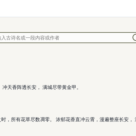
 冲天香阵透长安， 满城尽带黄金甲。
之时，所有花草尽数凋零。 浓郁花香直冲云霄，漫遍整座长安，