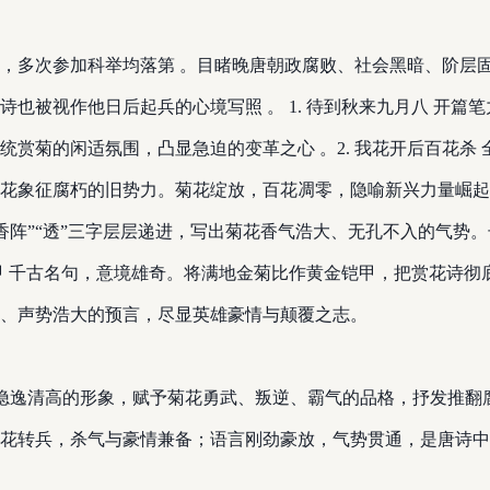
，多次参加科举均落第 。目睹晚唐朝政腐败、社会黑暗、阶层
也被视作他日后起兵的心境写照 。 1. 待到秋来九月八 开篇笔
赏菊的闲适氛围，凸显急迫的变革之心 。 ​ 2. 我花开后百花
象征腐朽的旧势力。菊花绽放，百花凋零，隐喻新兴力量崛起、旧王朝
“香阵”“透”三字层层递进，写出菊花香气浩大、无孔不入的气势
尽带黄金甲 千古名句，意境雄奇。将满地金菊比作黄金铠甲，把赏花
、声势浩大的预言，尽显英雄豪情与颠覆之志。
隐逸清高的形象，赋予菊花勇武、叛逆、霸气的品格，抒发推翻腐朽统
花转兵，杀气与豪情兼备；语言刚劲豪放，气势贯通，是唐诗中