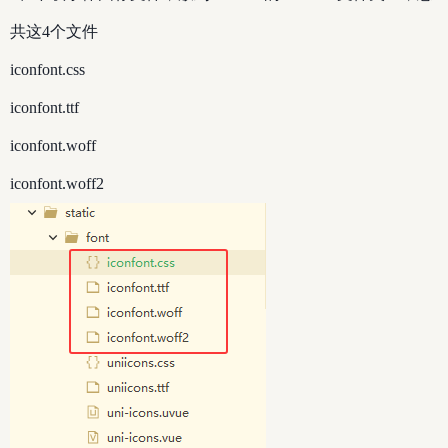
共这4个文件
iconfont.css
iconfont.ttf
iconfont.woff
iconfont.woff2