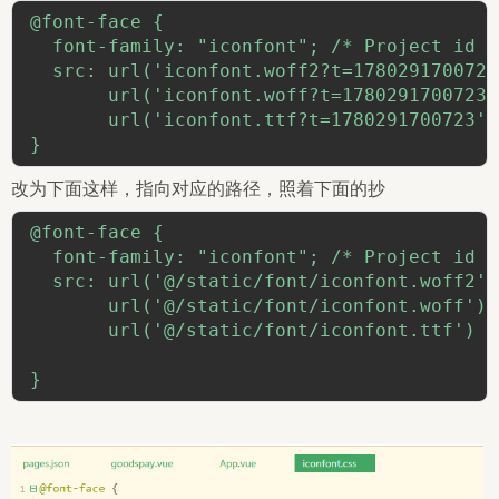
@font-face {

  font-family: "iconfont"; /* Project id 5
  src: url('iconfont.woff2?t=1780291700723
       url('iconfont.woff?t=1780291700723'
       url('iconfont.ttf?t=1780291700723')
}
改为下面这样，指向对应的路径，照着下面的抄
@font-face {

  font-family: "iconfont"; /* Project id 5
  src: url('@/static/font/iconfont.woff2')
       url('@/static/font/iconfont.woff') 
       url('@/static/font/iconfont.ttf') f
}