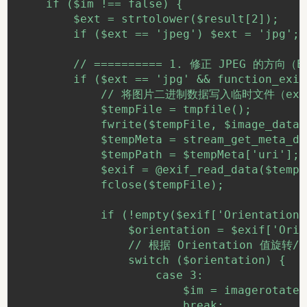
    if ($im !== false) {

        $ext = strtolower($result[2]);

        if ($ext == 'jpeg') $ext = 'jpg'
        // ========== 1. 修正 JPEG 的方向（EXI
        if ($ext == 'jpg' && function_exis
            // 将图片二进制数据写入临时文件（exif
            $tempFile = tmpfile();

            fwrite($tempFile, $image_data);
            $tempMeta = stream_get_meta_da
            $tempPath = $tempMeta['uri'];

            $exif = @exif_read_data($tempP
            fclose($tempFile);

            if (!empty($exif['Orientation'
                $orientation = $exif['Orie
                // 根据 Orientation 值旋转/
                switch ($orientation) {

                    case 3:

                        $im = imagerotate(
                        break;
