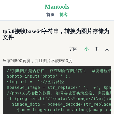
Mantools
首页
博客
tp5.0接收base64字符串，转换为图片存储为
文件
字体：
小
中
大
压缩到600宽度，并且图片不旋转90度
/*判断图片是否存在  存在则保存图片路径  系统进程结
$photo=input('photo','');

$img_url = '';//图片路径

$base64_image = str_replace(' ', '+', $phot
//post方式接收的数据, 加号会被替换为空格, 需要重新
if (preg_match('/^(data:\s*image\/(\w+);ba
  $image_data = base64_decode(str_replace(
    $im = imagecreatefromstring($image_data