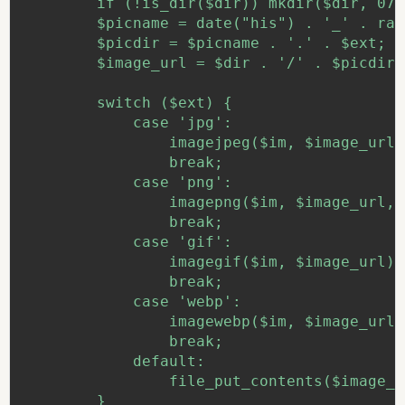
        if (!is_dir($dir)) mkdir($dir, 077
        $picname = date("his") . '_' . ran
        $picdir = $picname . '.' . $ext;

        $image_url = $dir . '/' . $picdir;

        switch ($ext) {

            case 'jpg':

                imagejpeg($im, $image_url,
                break;

            case 'png':

                imagepng($im, $image_url, 6
                break;

            case 'gif':

                imagegif($im, $image_url);

                break;

            case 'webp':

                imagewebp($im, $image_url,
                break;

            default:

                file_put_contents($image_u
        }
