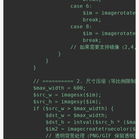
                    case 6:

                        $im = imagerotate(
                        break;

                    case 8:

                        $im = imagerotate(
                        break;

                    // 如果需要支持镜像（2,
                }

            }

        }

        // ========== 2. 尺寸压缩（等比例限制最
        $max_width = 600;

        $src_w = imagesx($im);

        $src_h = imagesy($im);

        if ($src_w > $max_width) {

            $dst_w = $max_width;

            $dst_h = intval($src_h * ($max
            $im2 = imagecreatetruecolor($d
            // 透明背景处理（PNG/GIF 保留透明通