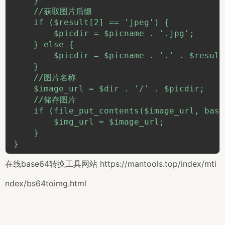
    }

    //获取图片后缀

    if ($result[2] == 'jpeg') {

        $picdir = $picname . '.jpg';

    } else {

        $picdir = $picname . '.' . $result[
    }

    //图片名称

    $image_url = $dir . '/' . $picdir;

    //储存图片

    if (file_put_contents($image_url, base
        $img_url = $image_url;

    }

}
在线base64转换
工具网站
https://mantools.top/index/mti
ndex/bs64toimg.html