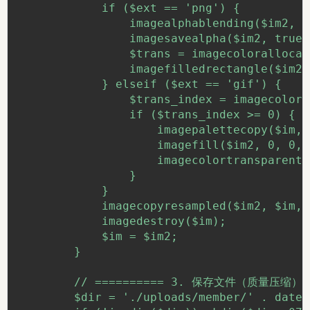
            if ($ext == 'png') {

                imagealphablending($im2, f
                imagesavealpha($im2, true);
                $trans = imagecolorallocat
                imagefilledrectangle($im2,
            } elseif ($ext == 'gif') {

                $trans_index = imagecolort
                if ($trans_index >= 0) {

                    imagepalettecopy($im, 
                    imagefill($im2, 0, 0, 
                    imagecolortransparent(
                }

            }

            imagecopyresampled($im2, $im, 
            imagedestroy($im);

            $im = $im2;

        }

        // ========== 3. 保存文件（质量压缩） ==
        $dir = './uploads/member/' . date(