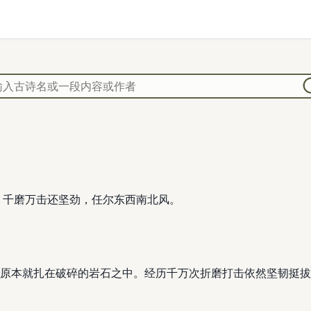
 千磨万击还坚劲，任尔东西南北风。
原本就扎在破碎的岩石之中。经历千万次折磨打击依然坚韧挺拔