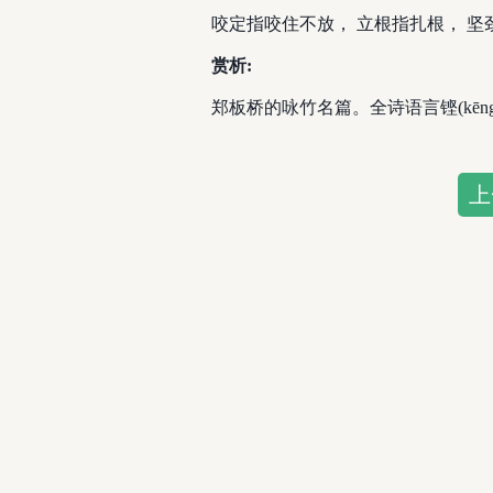
咬定指咬住不放， 立根指扎根， 坚
赏析:
郑板桥的咏竹名篇。全诗语言铿(kēn
上