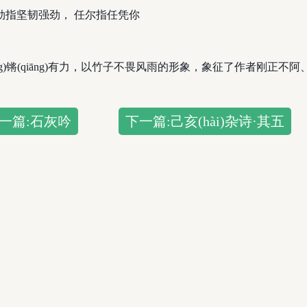
劲指坚韧强劲， 任尔指任凭你
g)锵(qiāng)有力，以竹子不畏风雨的形象，象征了作者刚正不
一篇:石灰吟
下一篇:己亥(hài)杂诗·其五