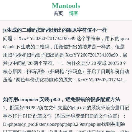
Mantools
首页
博客
js生成的二维码扫码枪读出的跟原字符值不一样
问题： XcxYY202607201734190a99 这个字符串，用 js 的 qrco
de.min.js 生成的二维码，用微信扫出的结果是一样的，但是
用扫码枪和扫码盒子扫出的是 XcxYY2607201734190a99，居
然少中间的 20 两个字符。一、为什么会少 20 变成 260720？
核心原因：扫码设备（扫码枪 / 扫码盒）开启了日期年份自动
压缩 / 两位年份优化功能你的原文：XcxYY202607201734190
a99中间片段 2026 → 扫码设备内置规则识别为四位公历年
份，自动裁剪前两位 20，解析成两位年份 26解析后字符串：
如何用composer安装tp8.0，避免报错的很多配置方法
XcxYY2607201734190a99，正好丢失 20。区分设备行为：微
1、配置好PHP8.2所在文件夹里的php.exe的系统环境变量用记
信内置扫码：纯文本读取，不做字符智能解析、不裁剪年
事本打开 PHP 配置文件（对应环境变量PHP的文件位置）：
份；工业扫码枪 / 收银扫码盒：默认开启
D:\phpstudy_pro\Extensions\php\php8.2.9nts\php.ini找到并删除