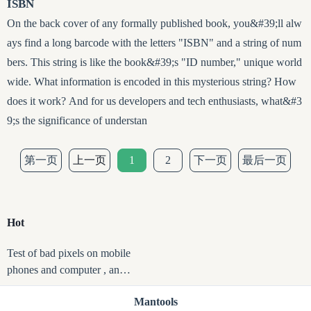
ISBN
On the back cover of any formally published book, you&#39;ll alw
ays find a long barcode with the letters "ISBN" and a string of num
bers. This string is like the book&#39;s "ID number," unique world
wide. What information is encoded in this mysterious string? How
does it work? And for us developers and tech enthusiasts, what&#3
9;s the significance of understan
第一页
上一页
1
2
下一页
最后一页
Hot
Test of bad pixels on mobile
phones and computer , and i
maging principles of screens
Mantools