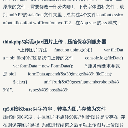
原来的文件，需要修改一部分内容1、下载字体图标文件，放
到 uniAPP的staic/font文件夹里，总共这4个文件iconfont.cssico
nfont.ttficonfont.wofficonfont.woff22、在App.vue 的css 样式
里，引入注意style不要带scope，否则样式就只在本页面有效
@import url(&#39;static/font/iconfont.css&#39;); 3、最关键的一
thinkphp5实现ajax图片上传，压缩保存到服务器
步，很多都是因为这一步，图标显示不出来打开 iconfont.css
//上传图片方法 function upimg(obj){ var fileDat
的文件，顶部有原文件的 这段引入文件的代码，是这样
a = obj.files[0];//这是我们上传的文件 console.log(fileData)
var formData = new FormData(); // 服务端要求参数
是 pic1 formData.append(&#39;image&#39;,fileData);
$.ajax({ url:"{:url(&#39;user/upmemberphoto&#3
9;)}", type:&#39;post&#39;,
tp5.0接收base64字符串，转换为图片存储为文件
压缩到600宽度，并且图片不旋转90度/*判断图片是否存在 存
在则保存图片路径 系统进程结束之后单独上传图片上传图片