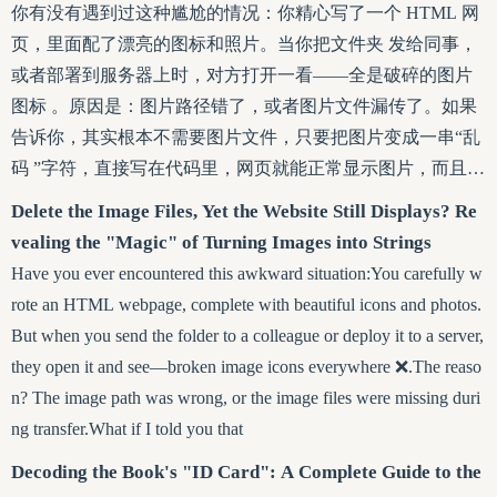
675800 并不是随机生成的代码，而是对应着某个精确到秒的
你有没有遇到过这种尴尬的情况：你精心写了一个 HTML 网
时刻。之所以选择1970年，是因为早期Unix系统诞生于20世
页，里面配了漂亮的图标和照片。当你把文件夹 发给同事，
纪60年代末，开发者将1970年定为“时间元年”。这一简
或者部署到服务器上时，对方打开一看——全是破碎的图片
图标 。原因是：图片路径错了，或者图片文件漏传了。如果
告诉你，其实根本不需要图片文件，只要把图片变成一串“乱
码 ”字符，直接写在代码里，网页就能正常显示图片，而且一
个文件就能搞定所有，你信吗？这不是魔术，这是前端开发
Delete the Image Files, Yet the Website Still Displays? Re
中一个非常实用的小技巧：Base64 图片编码。今天就来给不
vealing the "Magic" of Turning Images into Strings
知道这个功能的朋友，好好科普一下这个“黑科技”。什么是
Have you ever encountered this awkward situation:You carefully w
Base64？简单来说，计算机里的图片本质上是二进制数据（0
rote an HTML webpage, complete with beautiful icons and photos.
和 1），而网页代码是文本。Base64 就是一种“翻译规则”，
But when you send the folder to a colleague or deploy it to a server,
它能把二进制图片数据，翻译成纯文本字符（比如 A-Z, a-z, 0
they open it and see—broken image icons everywhere ❌.The reaso
-9, +, /）。一旦图片
n? The image path was wrong, or the image files were missing duri
ng transfer.What if I told you that
Decoding the Book's "ID Card": A Complete Guide to the