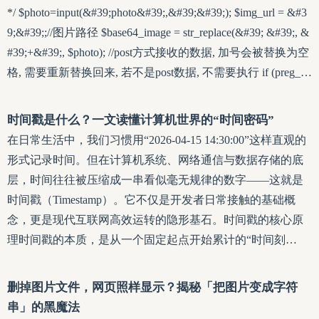
*/ $photo=input(&#39;photo&#39;,&#39;&#39;); $img_url = &#3
9;&#39;;//图片路径 $base64_image = str_replace(&#39; &#39;, &
#39;+&#39;, $photo); //post方式接收的数据, 加号会被替换为空
格, 需要重新替换回来, 若不是post数据, 不需要执行 if (preg_m
atch(&#39;/^(data:\s*image\/(\w+);base64,)/&#39;, $base64_imag
e, $result)) { $image_data = base64_
时间戳是什么？一文读懂计算机世界的“时间密码”
在日常生活中，我们习惯用“2026-04-15 14:30:00”这样直观的
形式记录时间。但在计算机系统、网络通信与数据存储的底
层，时间往往被压缩成一串看似毫无规律的数字——这就是
时间戳（Timestamp）。它不仅是开发者日常接触的基础概
念，更是现代互联网高效运转的隐形基石。时间戳的核心原
理时间戳的本质，是从一个固定起点开始累计的“时间刻
度”。目前全球IT行业最广泛采用的是 Unix 时间戳，它以 197
0年1月1日 00:00:00 UTC（协调世界时）为纪元起点（Epoc
删掉图片文件，网页照样显示？揭秘「把图片变成字符
h），记录从这一刻起经过的秒数或毫秒数。例如，数字 1744
串」的黑魔法