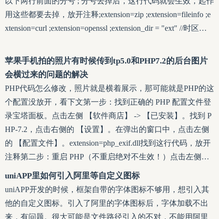
以下两行前面的分号 ; 分号去掉后，这行代码就会生效，起作
用这些都要去掉，放开注释;extension=zip ;extension=fileinfo ;e
xtension=curl ;extension=openssl ;extension_dir = "ext" //时区这
个不用好像也可以 设置时区（防止其他报错） ;date.timezon
e = Asia/Shanghai2、curl error 60 unable to get local issuer certif
苹果手机拍的照片有时候传到tp5.0和PHP7.2的后台图片
会横过来的问题的解决
PHP代码怎么修改，照片就是横着展示，那可能就是PHP的这
个配置没放开，看下文第一步：找到正确的 PHP 配置文件登
录宝塔面板。点击左侧 【软件商店】 -> 【已安装】。找到 P
HP-7.2，点击右侧的 【设置】。在弹出的窗口中，点击左侧
的 【配置文件】。extension=php_exif.dll找到这行代码，放开
注释第二步：重启 PHP（不重启绝对不生效！）点击左侧菜
单的 【软件商店】 -> 【已安装】。找到 PHP-7.2。点击右侧
uniAPP里如何引入阿里等自定义图标
的 【重启】（或者点“设置” -> “服务” -> “重启”）。等待提
uniAPP开发的时候，框架自带的字体图标不够用，想引入其
示“重启成功”。
他的自定义图标。引入了阿里的字体图标后，字体加载不出
来，有问题。很大可能是文件路径引入的不对，不能用阿里